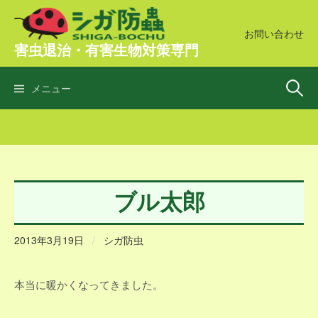
コ
ン
お問い合わせ
害虫退治・有害生物対策専門
テ
ン
検
ツ
メニュー
へ
ス
索:
キ
ッ
プ
ブル太郎
2013年3月19日
/
シガ防虫
本当に暖かくなってきました。