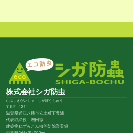
株式会社シガ防虫
かぶしきがいしゃ しがぼうちゅう
〒521-1311
滋賀県近江八幡市安土町下豊浦
代表取締役 増田徹
建築物ねずみこん虫等防除業登録
滋賀県24ね第4002号