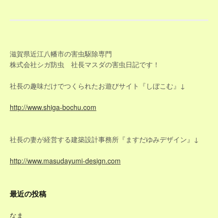
ナ
ビ
ゲ
滋賀県近江八幡市の害虫駆除専門
株式会社シガ防虫 社長マスダの害虫日記です！
ー
社長の趣味だけでつくられたお遊びサイト『しぼこむ』↓
シ
http://www.shiga-bochu.com
ョ
ン
社長の妻が経営する建築設計事務所『ますだゆみデザイン』↓
http://www.masudayumi-design.com
最近の投稿
なま