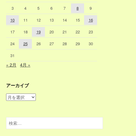
3
4
5
6
7
8
9
10
11
12
13
14
15
16
17
18
19
20
21
22
23
24
25
26
27
28
29
30
31
« 2月
4月 »
アーカイブ
ア
ー
カ
イ
検
ブ
索: