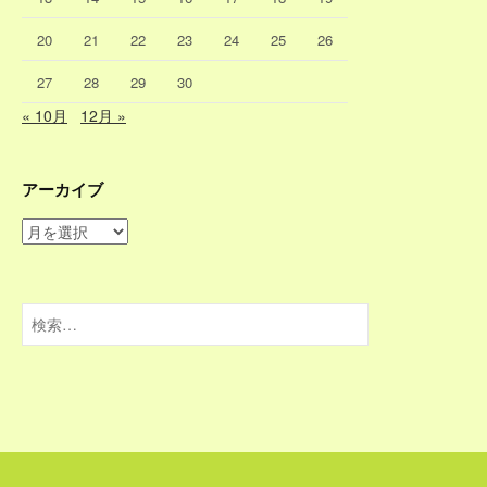
20
21
22
23
24
25
26
27
28
29
30
« 10月
12月 »
アーカイブ
ア
ー
カ
イ
検
ブ
索: