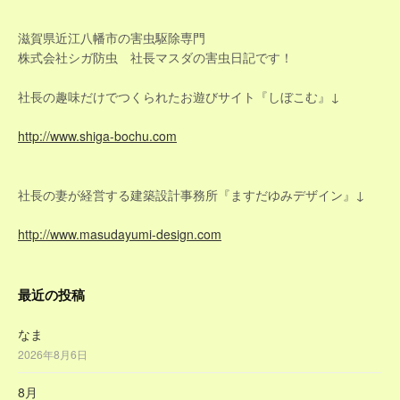
ゲ
滋賀県近江八幡市の害虫駆除専門
株式会社シガ防虫 社長マスダの害虫日記です！
ー
社長の趣味だけでつくられたお遊びサイト『しぼこむ』↓
シ
http://www.shiga-bochu.com
ョ
ン
社長の妻が経営する建築設計事務所『ますだゆみデザイン』↓
http://www.masudayumi-design.com
最近の投稿
なま
2026年8月6日
8月