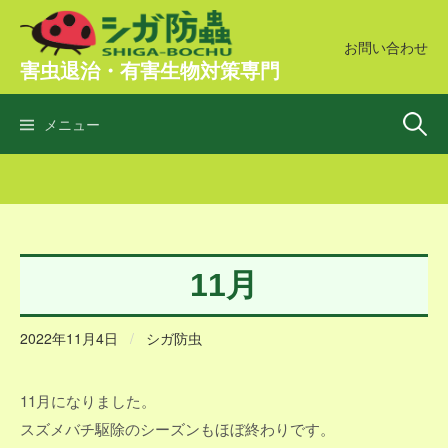
コ
ン
お問い合わせ
害虫退治・有害生物対策専門
テ
ン
検
ツ
メニュー
へ
ス
索:
キ
ッ
プ
11月
2022年11月4日
/
シガ防虫
11月になりました。
スズメバチ駆除のシーズンもほぼ終わりです。