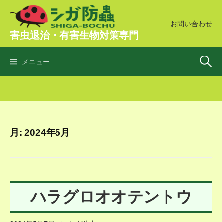
コ
ン
お問い合わせ
害虫退治・有害生物対策専門
テ
ン
検
ツ
メニュー
へ
ス
索:
キ
ッ
プ
月:
2024年5月
ハラグロオオテントウ