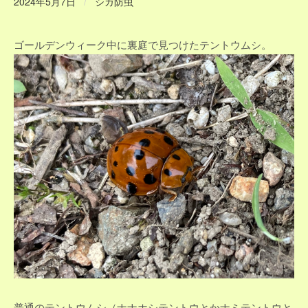
2024年5月7日
/
シガ防虫
ゴールデンウィーク中に裏庭で見つけたテントウムシ。
普通のテントウムシ（ナナホシテントウとかナミテントウと