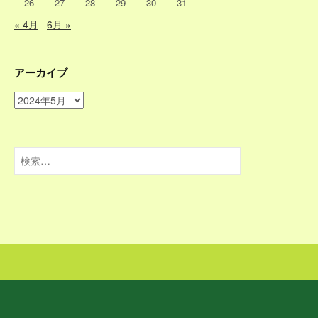
26
27
28
29
30
31
« 4月
6月 »
アーカイブ
ア
ー
カ
イ
検
ブ
索: