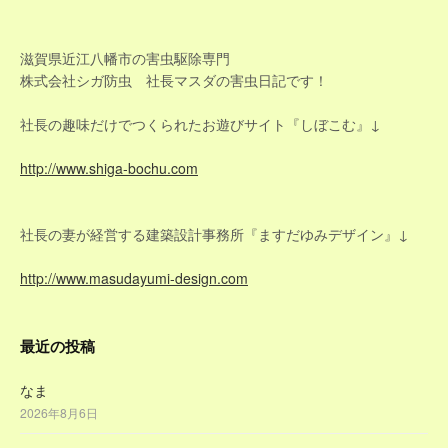
ビ
ゲ
滋賀県近江八幡市の害虫駆除専門
株式会社シガ防虫 社長マスダの害虫日記です！
ー
社長の趣味だけでつくられたお遊びサイト『しぼこむ』↓
シ
http://www.shiga-bochu.com
ョ
ン
社長の妻が経営する建築設計事務所『ますだゆみデザイン』↓
http://www.masudayumi-design.com
最近の投稿
なま
2026年8月6日