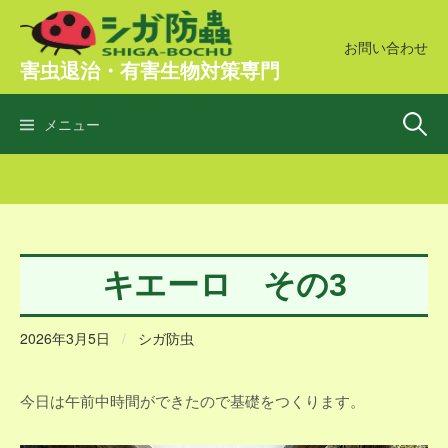
コ
ン
お問い合わせ
害虫退治・有害生物対策専門
テ
ン
検
ツ
メニュー
へ
ス
索:
キ
ッ
プ
キエーロ その3
2026年3月5日
/
シガ防虫
今日は午前中時間ができたので基礎をつくります。