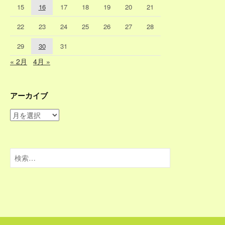
15
16
17
18
19
20
21
22
23
24
25
26
27
28
29
30
31
« 2月
4月 »
アーカイブ
ア
ー
カ
イ
検
ブ
索: