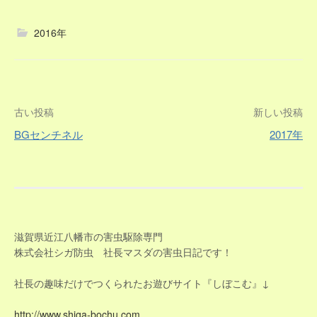
2016年
投
古い投稿
新しい投稿
BGセンチネル
2017年
稿
ナ
ビ
ゲ
滋賀県近江八幡市の害虫駆除専門
株式会社シガ防虫 社長マスダの害虫日記です！
ー
社長の趣味だけでつくられたお遊びサイト『しぼこむ』↓
シ
http://www.shiga-bochu.com