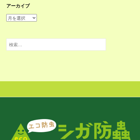
アーカイブ
ア
ー
カ
イ
検
ブ
索: