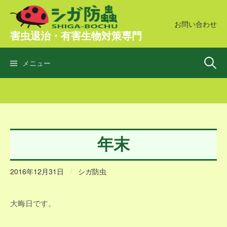
コ
ン
お問い合わせ
害虫退治・有害生物対策専門
テ
ン
検
ツ
メニュー
へ
ス
索:
キ
ッ
プ
年末
2016年12月31日
/
シガ防虫
大晦日です。