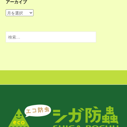
アーカイブ
ア
ー
カ
イ
検
ブ
索: