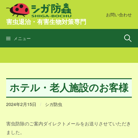
コ
ン
お問い合わせ
害虫退治・有害生物対策専門
テ
ン
検
ツ
メニュー
へ
ス
索:
キ
ッ
プ
ホテル・老人施設のお客様
2024年2月15日
/
シガ防虫
害虫防除のご案内ダイレクトメールをお送りさせていただき
ました。