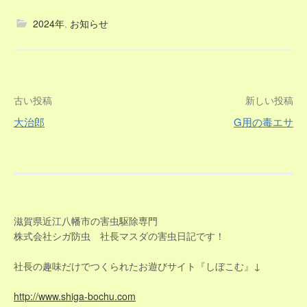
2024年
,
お知らせ
投
古い投稿
新しい投稿
大治郎
G用の毒エサ
稿
ナ
ビ
ゲ
滋賀県近江八幡市の害虫駆除専門
株式会社シガ防虫 社長マスダの害虫日記です！
ー
社長の趣味だけでつくられたお遊びサイト『しぼこむ』↓
シ
http://www.shiga-bochu.com
ョ