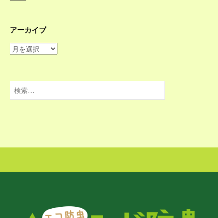
アーカイブ
ア
ー
カ
イ
検
ブ
索: