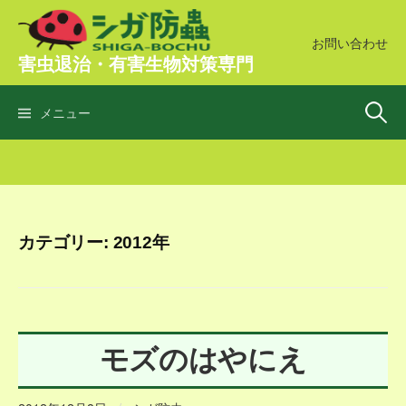
コ
ン
お問い合わせ
害虫退治・有害生物対策専門
テ
ン
検
ツ
メニュー
へ
ス
索:
キ
ッ
プ
カテゴリー:
2012年
モズのはやにえ