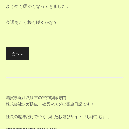
ようやく暖かくなってきました。
今週あたり桜も咲くかな？
投
次へ »
稿
ナ
ビ
ゲ
滋賀県近江八幡市の害虫駆除専門
ー
株式会社シガ防虫 社長マスダの害虫日記です！
シ
社長の趣味だけでつくられたお遊びサイト『しぼこむ』↓
ョ