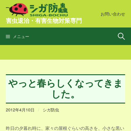
コ
ン
お問い合わせ
害虫退治・有害生物対策専門
テ
ン
検
ツ
メニュー
へ
ス
索:
キ
ッ
プ
やっと春らしくなってきま
した。
2012年4月10日
/
シガ防虫
昨日の夕暮れ時に、家々の屋根ぐらいの高さを、小さな黒い