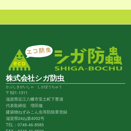
株式会社シガ防虫
かぶしきがいしゃ しがぼうちゅう
〒521-1311
滋賀県近江八幡市安土町下豊浦
代表取締役 増田徹
建築物ねずみこん虫等防除業登録
滋賀県24ね第4002号
TEL：0748-46-8585