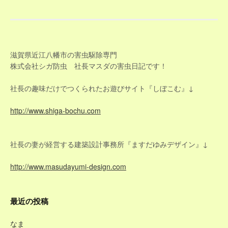
ナ
ビ
ゲ
滋賀県近江八幡市の害虫駆除専門
株式会社シガ防虫 社長マスダの害虫日記です！
ー
社長の趣味だけでつくられたお遊びサイト『しぼこむ』↓
シ
http://www.shiga-bochu.com
ョ
ン
社長の妻が経営する建築設計事務所『ますだゆみデザイン』↓
http://www.masudayumi-design.com
最近の投稿
なま