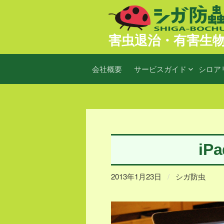
コ
ン
害虫退治・有害生
テ
ン
ツ
会社概要
サービスガイド
シロア
へ
ス
キ
ッ
プ
i
2013年1月23日
/
シガ防虫