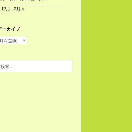
« 12月
2月 »
アーカイブ
ア
ー
カ
イ
検
ブ
索: