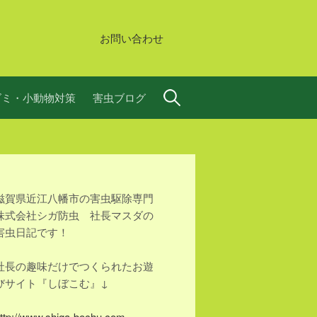
お問い合わせ
検
ズミ・小動物対策
害虫ブログ
索:
滋賀県近江八幡市の害虫駆除専門
株式会社シガ防虫 社長マスダの
害虫日記です！
社長の趣味だけでつくられたお遊
びサイト『しぼこむ』↓
ttp://www.shiga-bochu.com