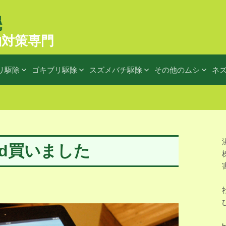
物対策専門
リ駆除
ゴキブリ駆除
スズメバチ駆除
その他のムシ
ネ
Pad買いました
h