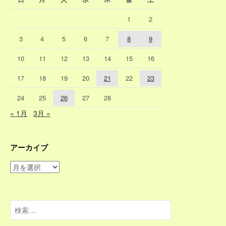
1
2
3
4
5
6
7
8
9
10
11
12
13
14
15
16
17
18
19
20
21
22
23
24
25
26
27
28
« 1月
3月 »
アーカイブ
ア
ー
カ
イ
検
ブ
索: