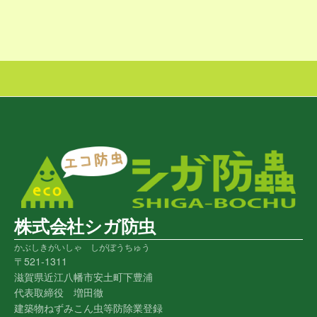
株式会社シガ防虫
かぶしきがいしゃ しがぼうちゅう
〒521-1311
滋賀県近江八幡市安土町下豊浦
代表取締役 増田徹
建築物ねずみこん虫等防除業登録