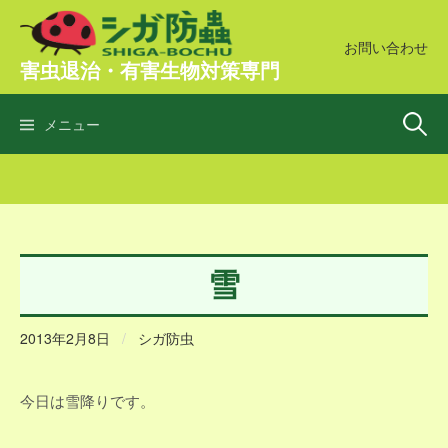
コ
ン
お問い合わせ
害虫退治・有害生物対策専門
テ
ン
検
ツ
メニュー
へ
ス
索:
キ
ッ
プ
雪
2013年2月8日
/
シガ防虫
今日は雪降りです。