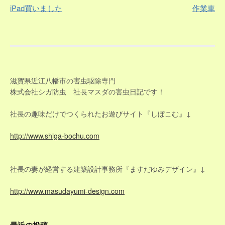
iPad買いました
作業車
稿
ナ
ビ
ゲ
滋賀県近江八幡市の害虫駆除専門
株式会社シガ防虫 社長マスダの害虫日記です！
ー
社長の趣味だけでつくられたお遊びサイト『しぼこむ』↓
シ
http://www.shiga-bochu.com
ョ
ン
社長の妻が経営する建築設計事務所『ますだゆみデザイン』↓
http://www.masudayumi-design.com