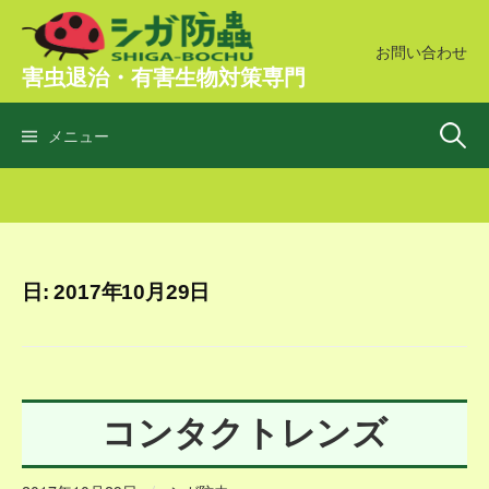
コ
ン
お問い合わせ
害虫退治・有害生物対策専門
テ
ン
検
ツ
メニュー
へ
ス
索:
キ
ッ
プ
日:
2017年10月29日
コンタクトレンズ