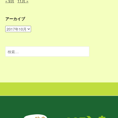
« 9月
11月 »
アーカイブ
ア
ー
カ
イ
検
ブ
索: