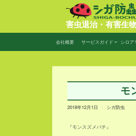
コ
ン
害虫退治・有害生
テ
ン
ツ
会社概要
サービスガイド
シロア
へ
ス
キ
ッ
プ
モ
2018年12月1日
/
シガ防虫
『モンスズメバチ』