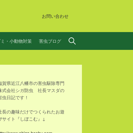
お問い合わせ
検
ズミ・小動物対策
害虫ブログ
索:
滋賀県近江八幡市の害虫駆除専門
株式会社シガ防虫 社長マスダの
害虫日記です！
社長の趣味だけでつくられたお遊
びサイト『しぼこむ』↓
ttp://www.shiga-bochu.com