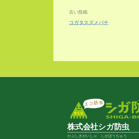
投
古い投稿
コガタスズメバチ
稿
ナ
ビ
ゲ
ー
シ
ョ
ン
株式会社シガ防虫
かぶしきがいしゃ しがぼうちゅう