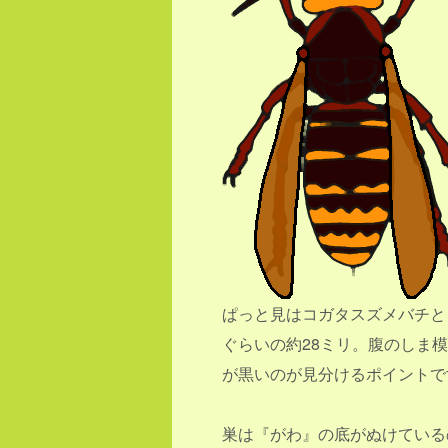
ぱっと見はコガタスズメバチと
ぐらいの約28ミリ。腹のしま
が黒いのが見分けるポイントで
巣は『がわ』の底がぬけている