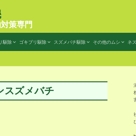
物対策専門
リ駆除
ゴキブリ駆除
スズメバチ駆除
その他のムシ
ネ
ンスズメバチ
h