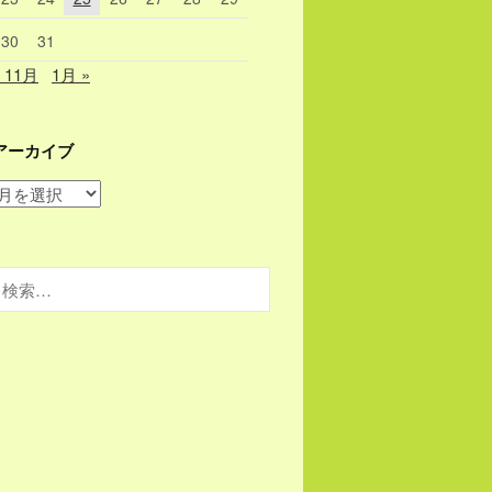
30
31
« 11月
1月 »
アーカイブ
ア
ー
カ
イ
検
ブ
索: